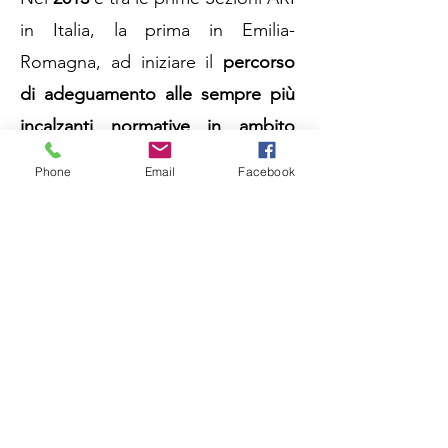
in Italia, la prima in Emilia-
Romagna, ad iniziare il
percorso
di adeguamento alle sempre più
incalzanti normative in ambito
Terzo Settore
, adottando un
Phone
Email
Facebook
proprio Statuto, iscrivendosi ai
registri regionali delle Associazioni
di Promozione Sociale e di
Protezione Civile, coniugando la
vita associativa dell'ARI sul
territorio con le crescenti
disposizioni di legge.
Nel
2015
la Sezione inizia ad