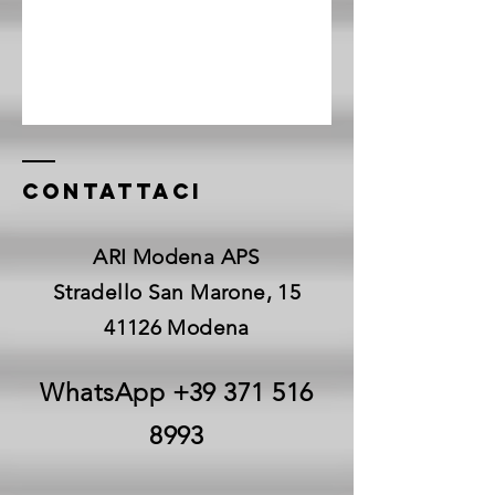
CONTATTACI
ARI Modena APS
Stradello San Marone, 15
41126 Modena
WhatsApp
+39 371 516
8993